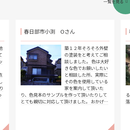
一覧を見る
春日部市小渕 Oさん
地
築１２年そろそろ外壁
て
の塗装をと考えてご相
ッ
談しました。 色は大好
きな色でお願いしたい
点
と相談した所、実際に
し
その色を使用している
り
家を案内して頂いた
っ
り、色見本のサンプルを作って頂いたりして
る
とても親切に対応して頂けました。 おかげ…