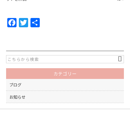
F
T
共
a
w
有
c
itt
e
er
b
o
カテゴリー
o
k
ブログ
お知らせ